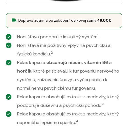
Doprava zdarma po zakúpení celkovej sumy
49,00
€
1
Noni šťava podporuje imunitný systém
.
Noni šťava má pozitívny vplyv na psychickú a
2
fyzickú kondíciu.
Relax kapsule
obsahujú niacín, vitamín B6
a
horčík
, ktoré prispievajú k fungovaniu nervového
systému, znižovaniu únavy a vyčerpania a k
normálnemu psychickému fungovaniu.
Relax kapsule obsahujú extrakt z medovky, ktorý
3
podporuje duševnú a psychickú pohodu.
Relax kapsule obsahujú extrakt z medovky, ktorý
4
napomáha lepšiemu spánku.