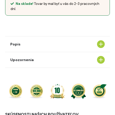
Na sklade!
Tovar by mal byť u vás do 2-3 pracovných
dní.
Popis
Upozornenia
Odporúčané denné množstvo alebo dávku nesmiete
prekročiť.
Výživový doplnok nie je náhradou pestrej a vyváženej
stravy ani zdravého životného štýlu.
SKÚSENOSTI NAŠICH POUŽÍVATEĽOV