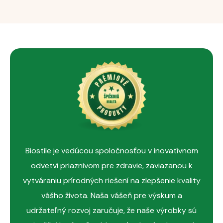
Thiamín, niacín, kyselina pantoténová, vitamín
B6, biotín
a
horčík
prispievajú k uvoľňovaniu energie
pri metabolizme.
Zinok
zohráva úlohu pri kognitívnych funkciách.
Biostile je vedúcou spoločnosťou v inovatívnom
odvetví priaznivom pre zdravie, zaviazanou k
vytváraniu prírodných riešení na zlepšenie kvality
vášho života. Naša vášeň pre výskum a
udržateľný rozvoj zaručuje, že naše výrobky sú