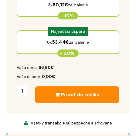
60,12
€
3x
za balenie
-
10%
Najväčšia úspora
53,44
€
6x
za balenie
-
20%
Vaša cena:
66,80€
Vaše úspory:
0,00€
Pridať do košíka
Všetky transakcie sú bezpečné a šifrované