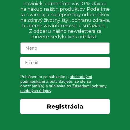
noviniek, odmeníme vás 10 % zľavou
na nákup našich produktov. Podelíme
Vitamín B1 (tiamín)
700 μg
64%
sa s vami aj o najlepšie tipy odborníkov
*Odporúčaná denná dávka podľa nariadenia (EÚ)
na zdravý životný štýl, ochranu zdravia,
budeme vás informovať o súťažiach,...
č. 1169/2011, n.s. - nie je stanovená
Z odberu nášho newslettera sa
môžete kedykoľvek odhlásiť.
Zloženie
Extrakt z listov meduňky (
Melissa officinalis
),
bezvodý citrát horčíka, vitamín B7 (biotín), glukonát
Prihlásením sa súhlasíte s
obchodnými
zinku, vitamín B3 (niacín), vitamín B5 (kyselina
podmienkami
a potvrdzujete, že ste sa
oboznámil(a) a súhlasíte so
Zásadami ochrany
pantoténová), vitamín B6 (pyridoxín), vitamín B1
osobných údajov
.
(tiamín), pomocné látky (stearát horečnatý, oxid
kremičitý), kapsule (HPMC –
Registrácia
hydroxipropylmethylcelulóza).
Ako užívať
: Dve kapsule denne, pri raňajkách a