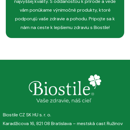
najvyššej kvality. S oddanosťou k prírode a vede
vám ponúkame výnimočné produkty, ktoré
podporujú vaše zdravie a pohodu. Pripojte sa k
nám na ceste k lepšiemu zdraviu s Biostile!
MAX FRUIT KING
Doplnok stravy je kombináciou extraktov z
prírodných ovocných štiav na báze aloe vera, šťavy z
noni a 11 ďalších ovocných štiav s pridanými
vitamínmi.
Zdravotné tvrdenia
:
Vitamín C, vitamín B6
a
vitamín B12
prispievajú k:
správnej funkcii imunitného systému,
Biostile CZ SK HU s. r. o.
normálnej psychickej činnosti,
Karadžicova 16, 821 08 Bratislava – mestská cast Ružinov