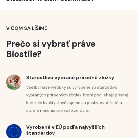
Uchovávajte mimo dosahu detí!
Uchovávajte pri teplote do 25 °C, chránené pred
vlhkosťou a svetlom.
V ČOM SA LÍŠIME
Prečo si vybrať práve
Biostile?
NONI ŠŤAVA
Doplnok stravy na báze prírodného noni džúsu s pridaným 
Starostlivo vybrané prírodné zložky
Prírodný noni džús – nie je z koncentrátu.
Všetky naše výrobky sú vyrobené zo starostlivo
Pridaná hroznová šťava pre lepšiu chuť.
vybraných prírodných zložiek, ktoré podliehajú prísnej
Noni, známe aj ako indická moruša (
Morinda citrifolia
),
kontrole kvality. Zaväzujeme sa poskytovať čisté a
rastúceho v Polynézii
.
účinné riešenia pre vaše zdravie.
Vyrobené v EÚ podľa najvyšších
RELAX
štandardov