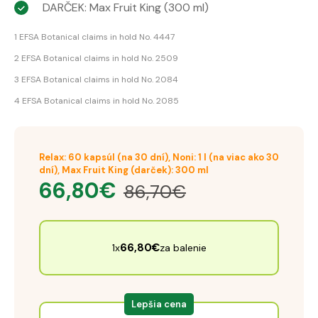
DARČEK: Max Fruit King (300 ml)
1 EFSA Botanical claims in hold No. 4447
2 EFSA Botanical claims in hold No. 2509
3 EFSA Botanical claims in hold No. 2084
4 EFSA Botanical claims in hold No. 2085
Relax: 60 kapsúl (na 30 dní), Noni: 1 l (na viac ako 30
dní), Max Fruit King (darček): 300 ml
66,80
€
86,70
€
66,80
€
1x
za balenie
Lepšia cena