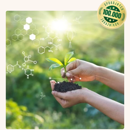
Niacín, vitamín B6, kyselina pantoténová
a
horčík
prispievajú k zníženiu únavy a vyčerpania.
Kyselina pantoténová
podporuje duševný výkon a
hrá úlohu pri syntéze a metabolizme steroidných
hormónov, vitamínu D a niektorých
neurotransmiterov.