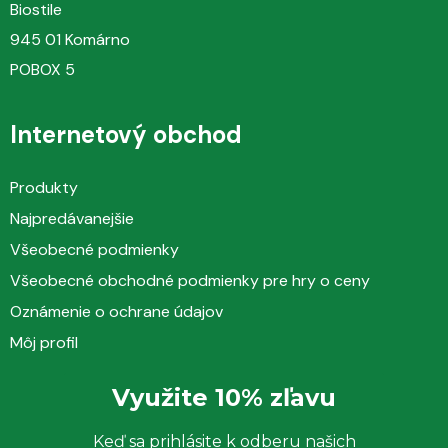
Zloženie
Biostile
945 01 Komárno
Odporúčaná denná dávka (
2 kapsule
) obsahuje:
POBOX 5
Zloženie Množstvo
% ODD*
Internetový obchod
Extrakt z listov meduňky lekárskej
n.s.
(Melissa officinalis)
420 mg
Produkty
– toho minimálne kyseliny rozmarínovej
50 mg
n.s.
Najpredávanejšie
Všeobecné podmienky
Horčík (v citráte)
80 mg
21%
Všeobecné obchodné podmienky pre hry o ceny
Vitamín B7 (biotín)
75 mg
150%
Oznámenie o ochrane údajov
Zinok (v glukonáte)
10 mg
100%
Môj profil
Vitamín B3 (niacín)
9 mg
56%
Využite 10% zľavu
Vitamín B5 (kyselina pantoténová)
3 mg
50%
Keď sa prihlásite k odberu našich
Vitamín B6 (pyridoxín)
1 mg
71%