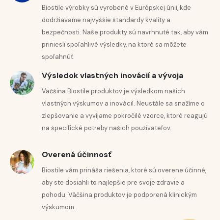
Doplnok stravy obsahujúci extrakt z meduňky,
Biostile výrobky sú vyrobené v Európskej únii, kde
dodržiavame najvyššie štandardy kvality a
minerály a vitamíny. Obsahuje aj
niacín, vitamín B6
bezpečnosti. Naše produkty sú navrhnuté tak, aby vám
a
horčík
, ktoré prispievajú k normálnej funkcii
priniesli spoľahlivé výsledky, na ktoré sa môžete
nervového systému, znižujú únavu a vyčerpanie a
spoľahnúť.
podporujú normálne psychické funkcie.
Výsledok vlastných inovácií a vývoja
Zdravotné tvrdenia
:
Väčšina Biostile produktov je výsledkom našich
vlastných výskumov a inovácií. Neustále sa snažíme o
Thiamín, niacín, vitamín B6, biotín
a
horčík
zlepšovanie a vyvíjame pokročilé vzorce, ktoré reagujú
prispievajú k normálnej činnosti nervového systému
na špecifické potreby našich používateľov.
a psychickej pohode.
Overená účinnosť
Biostile vám prináša riešenia, ktoré sú overene účinné,
aby ste dosiahli to najlepšie pre svoje zdravie a
pohodu. Väčšina produktov je podporená klinickým
výskumom.