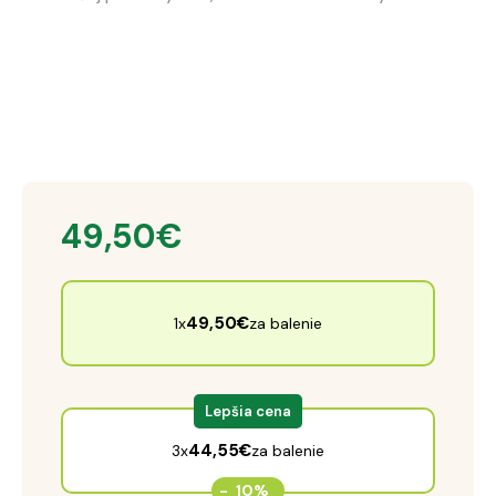
49,50
€
49,50
€
1x
za balenie
Lepšia cena
44,55
€
3x
za balenie
-
10%