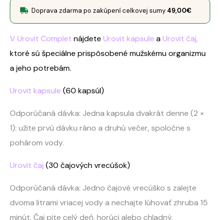
Doprava zdarma po zakúpení celkovej sumy
49,00
€
V Urovit Complet
nájdete
Urovit kapsule
a
Urovit čaj,
ktoré sú špeciálne prispôsobené mužskému organizmu
a jeho potrebám.
Urovit kapsule
(60 kapsúl)
Odporúčaná dávka: Jedna kapsula dvakrát denne (2 ×
1): užite prvú dávku ráno a druhú večer, spoločne s
pohárom vody.
Urovit čaj
(30 čajových vrecúšok)
Odporúčaná dávka: Jedno čajové vrecúško s zalejte
dvoma litrami vriacej vody a nechajte lúhovať zhruba 15
minút. Čaj pite celý deň, horúci alebo chladný.