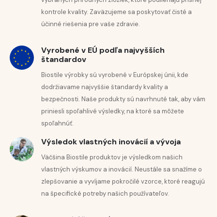
zachovávať plodnosť mužov, zlepšuje kvalitu nechtov,
kontrole kvality. Zaväzujeme sa poskytovať čisté a
podporuje liečbu kožných ochorení ako ekzémy, plesne,
Žihľava dvojdomá (
Urtica dioica
)
účinné riešenia pre vaše zdravie.
zabraňuje vypadávaniu vlasov, podporuje hojenie rán,
Vŕbovka malokvetá (
Epilobium parviflorum
)
podporuje liečbu alergií, zlepšuje koncentráciu.
Medovka lekárska (
Melissa officinalis
)
Vyrobené v EÚ podľa najvyšších
štandardov
Praslička roľná (
Equisetum arvense
)
Selén
má vplyv na správne fungovanie imunitného
Ľanové semienko (
Linum usitatissimum
)
Biostile výrobky sú vyrobené v Európskej únii, kde
systému, funkciu štítnej žľazy, ochrane buniek pred
dodržiavame najvyššie štandardy kvality a
Koreň púpavy lekárskej (
Taraxacum officinale
)
oxidačným stresom, pri tvorbe spermií a prispieva k
bezpečnosti. Naše produkty sú navrhnuté tak, aby vám
Koreň ženšenu (
Panax ginseng
)
udržaniu zdravých vlasov a nechtov.
priniesli spoľahlivé výsledky, na ktoré sa môžete
Pamajorán obyčajný (
Origanum vulgare
)
spoľahnúť.
Koreň zázvoru (
Zingiber officinale
)
Vitamín E
(tokoferol) chráni bunky pred voľnými
Výsledok vlastných inovácií a vývoja
radikálmi, oxidačným stresom a zároveň pomáha
Väčšina Biostile produktov je výsledkom našich
spomaľovať starnutie buniek.
vlastných výskumov a inovácií. Neustále sa snažíme o
zlepšovanie a vyvíjame pokročilé vzorce, ktoré reagujú
na špecifické potreby našich používateľov.