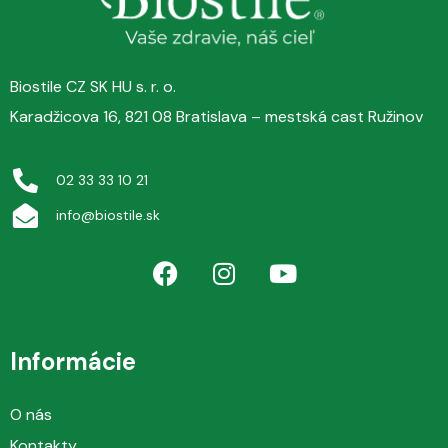
Biostile CZ SK HU s. r. o.
Karadžicova 16, 821 08 Bratislava – mestská cast Ružinov
02 33 33 10 21
info@biostile.sk
Informácie
O nás
Kontakty