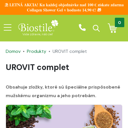
⛱️ LETNÁ AKCIA! Ku každej objednávke nad 100 € získate zdarma
Collagen Shower Gel v hodnote 14,90 €! 🎁
0
Domov
Produkty
UROVIT complet
UROVIT complet
Obsahuje zložky, ktoré sú špeciálne prispôsobené
mužskému organizmu a jeho potrebám.