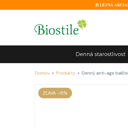
⛱️ LETNÁ AKCIA! K
Denná starostlivosť
Domov
Produkty
Denný anti-age balíče
ZĽAVA -15%