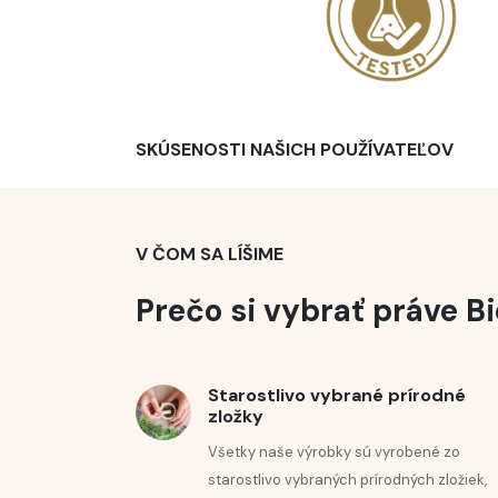
Uchovávajte mimo dosahu detí!
Kristjana
Uchovávajte pri teplote do 25 °C, chránené pr





SKÚSENOSTI NAŠICH POUŽÍVATEĽOV
Kozmetická kolekcia Biostile je na
tou správnou voľbou!
V ČOM SA LÍŠIME
Prečo si vybrať práve Bi
Starostlivo vybrané prírodné
KLINICKY
zložky
Všetky naše výrobky sú vyrobené zo
ÚČINNÁ
starostlivo vybraných prírodných zložiek,