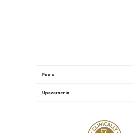
Popis
Upozornenia
DENNÝ BA
Odporúčané denné množstvo alebo dávku nesm
NA N
Výživový doplnok nie je náhradou pestrej a vyv