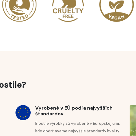
Melita
Anj
ed vlhkosťou a svetlom.






ozaj
Kombinácia séra a krému je veľmi
Kre
kompatibilná a veľmi dobre sa
vstrebáva do pokožky.
ostile?
Vyrobené v EÚ podľa najvyšších
 OVERENÁ
štandardov
Biostile výrobky sú vyrobené v Európskej únii,
kde dodržiavame najvyššie štandardy kvality