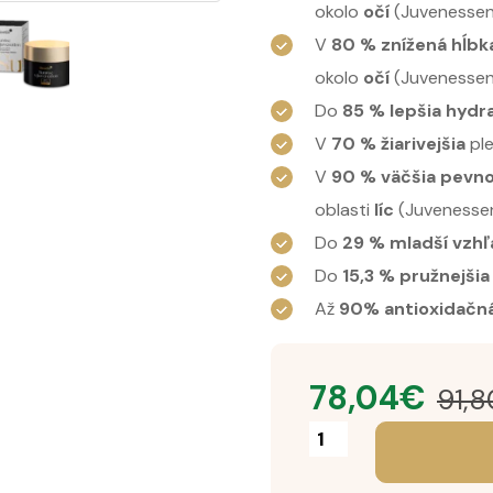
okolo
očí
(Juvenesse
V
80 % znížená hĺbk
okolo
očí
(Juvenesse
Do
85 % lepšia hydr
V
70 % žiarivejšia
pl
V
90 % väčšia pevn
oblasti
líc
(Juvenesse
Do
29 % mladší vzhľ
Do
15,3 % pružnejšia
Až
90% antioxidačn
78,04
€
91,8