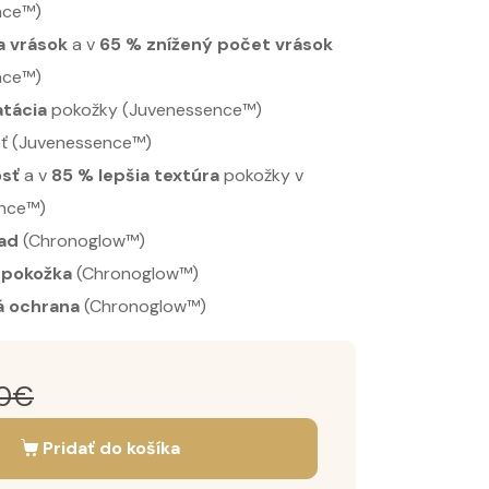
nce™)
a vrások
a v
65 % znížený počet vrások
nce™)
atácia
pokožky (Juvenessence™)
eť (Juvenessence™)
osť
a v
85 % lepšia textúra
pokožky v
nce™)
ad
(Chronoglow™)
 pokožka
(Chronoglow™)
á ochrana
(Chronoglow™)
0
€
Pridať do košíka