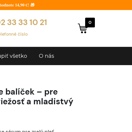
odnote 14,90 €! 🎁
2 33 33 10 21
0
lefonné číslo
piť všetko
O nás
 balíček – pre
iežosť a mladistvý
e sérum pre zrelú pleť.