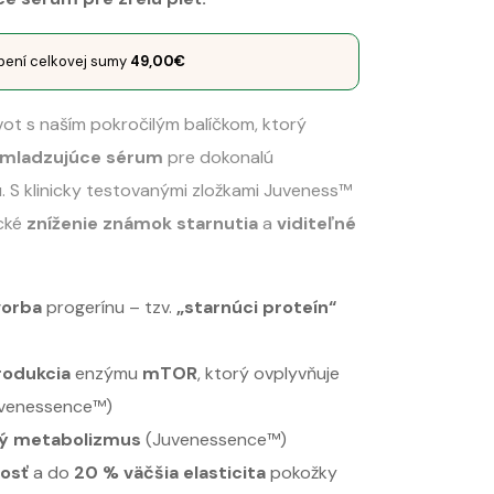
pení celkovej sumy
49,00
€
ot s naším pokročilým balíčkom, ktorý
mladzujúce sérum
pre dokonalú
iu. S klinicky testovanými zložkami Juveness™
cké
zníženie známok starnutia
a
viditeľné
vorba
progerínu – tzv.
„starnúci proteín“
rodukcia
enzýmu
mTOR
, ktorý ovplyvňuje
uvenessence™)
ý metabolizmus
(Juvenessence™)
nosť
a do
20 % väčšia elasticita
pokožky