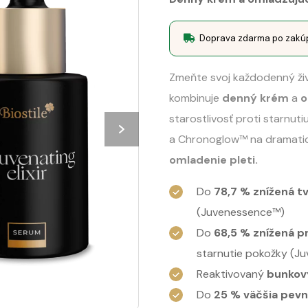
Doprava zdarma po zakú
Zmeňte svoj každodenný živ
kombinuje
denný krém
a
o
starostlivosť proti starnut
a Chronoglow™ na dramati
omladenie pleti.
Do
78,7 % znížená t
(Juvenessence™)
Do
68,5 % znížená p
starnutie pokožky (J
Reaktivovaný
bunkov
Do
25 % väčšia pev