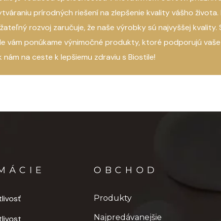
HBERÚCE VÝSL
ytváraniu prírodných riešení na zlepšenie kvality vášho život
žateľný rozvoj zaručuje, že naše výrobky sú najvyššej kvality
e vám ponúkame výnimočné produkty, ktoré podporujú vaše z
k nám na ceste k lepšiemu zdraviu s Biostile!
.
✔️ V 
(Juv
OR
,
✔️ V
7
MÁCIE
OBCHOD
✔️ V
livosť
Produkty
text
Najpredávanejšie
livost
✔️ D