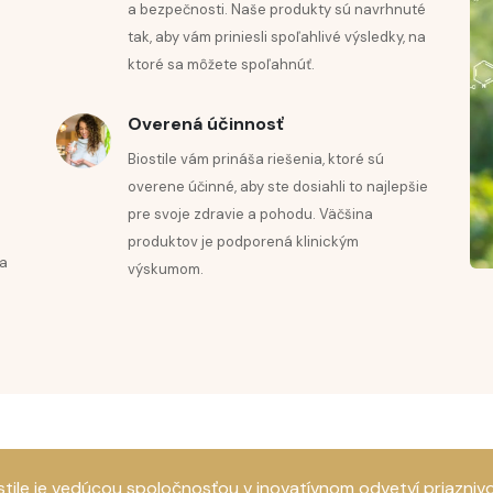
a bezpečnosti. Naše produkty sú navrhnuté
IVOSŤ
tak, aby vám priniesli spoľahlivé výsledky, na
ktoré sa môžete spoľahnúť.
TALIZÁCIU
Overená účinnosť
Biostile vám prináša riešenia, ktoré sú
overene účinné, aby ste dosiahli to najlepšie
pre svoje zdravie a pohodu. Väčšina
produktov je podporená klinickým
na
výskumom.
stile je vedúcou spoločnosťou v inovatívnom odvetví priazniv