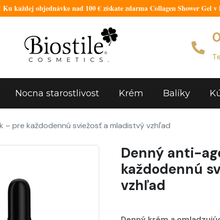
u každej objednávke nad 100 € získate zdarma Collagen Shower Gel v h
0
Te
Nocna starostlivost
Krém
Balíky
Kú
k – pre každodennú sviežosť a mladistvý vzhľad
Denný anti-age
každodennú sv
vzhľad
Denný krém a omladzujúc