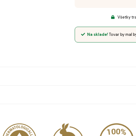
Všetky tr
Na sklade!
Tovar by mal b
LÍČEK PROTI 
iete prekročiť.
ICH UROBIL D
áženej stravy ani zdravého životného štýlu.