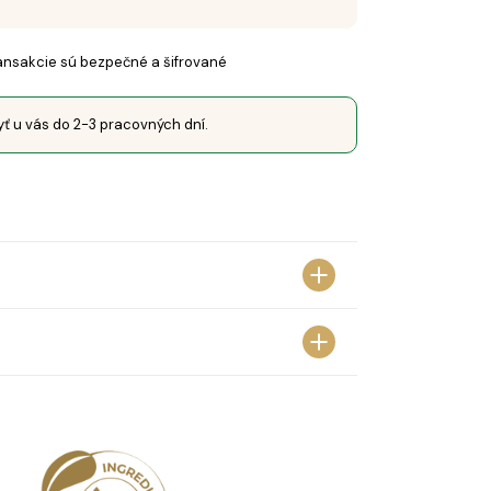
ansakcie sú bezpečné a šifrované
yť u vás do 2-3 pracovných dní.
STARNUTIU
OJEM!