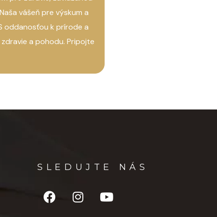
EDKY
a. Naša vášeň pre výskum a
. S oddanosťou k prírode a
dravie a pohodu. Pripojte
do
85 % lepšia hydratácia
pokožky
enessence™)
0 % viac žiarivosti
(Juvenessence™)
SLEDUJTE NÁS
90 % väčšia pevnosť
a v
85 % lepšia
úra
pokožky v oblasti
líc
(Juvenessence™)
o
29 % mladší vzhľad
(Chronoglow™)