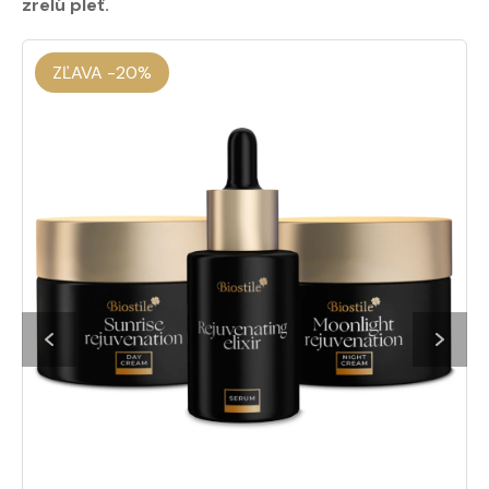
zrelú pleť.
ZĽAVA -20%