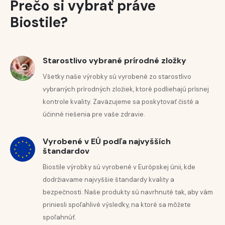
Prečo si vybrať práve
pravidelnom používaní som si všimla
pleť
redukciu jemných liniek a vrások. Navyše
Biostile?
ma prekvapilo, aká je moja pokožka
jemná a pružná.
Starostlivo vybrané prírodné zložky
Všetky naše výrobky sú vyrobené zo starostlivo
vybraných prírodných zložiek, ktoré podliehajú prísnej
KLINICKY
kontrole kvality. Zaväzujeme sa poskytovať čisté a
účinné riešenia pre vaše zdravie.
OVERENÁ
ÚČINNÁ
Vyrobené v EÚ podľa najvyšších
štandardov
STAROSTLIVOSŤ
Biostile výrobky sú vyrobené v Európskej únii, kde
PRE
dodržiavame najvyššie štandardy kvality a
bezpečnosti. Naše produkty sú navrhnuté tak, aby vám
REVITALIZÁCIU
priniesli spoľahlivé výsledky, na ktoré sa môžete
PLETI
spoľahnúť.