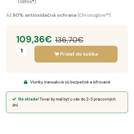
(Silifos®)
Až
90% antioxidačná ochrana
(Chronoglow™)
109,36
€
136,70
€
Pridať do košíka
Všetky transakcie sú bezpečné a šifrované
Na sklade!
Tovar by mal byť u vás do 2-3 pracovných
dní.