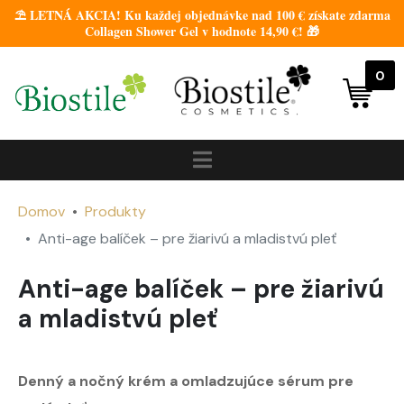
⛱️ LETNÁ AKCIA! Ku každej objednávke nad 100 € získate zdarma
Collagen Shower Gel v hodnote 14,90 €! 🎁
0
Domov
Produkty
Anti-age balíček – pre žiarivú a mladistvú pleť
Anti-age balíček – pre žiarivú
a mladistvú pleť
Denný a nočný krém a omladzujúce sérum pre