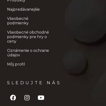
Produkty
Najpredávanejšie
✔️ Až do
15,3 % pružnejšia pokožka
(Chronoglow™)
Všeobecné
podmienky
✔️ Až do
82,3% znížená aktivita
enzýmu
zodpovedného za
rozklad elastínu
– pre pevnejšiu
Všeobecné obchodné
podmienky pre hry o
a pružnejšiu pokožku (CeramosidesTM)
ceny
✔️ Znížené
začervenanie, rovnomernejší tón pleti,
Oznámenie o ochrane
údajov
zmenšené póry
(Siliphos®)
Môj profil
✔️ Až
90% antioxidačná ochrana
(Chronoglow™)
✔️ Až do
70 % žiarivejšia pleť
(CeramosidesTM)
SLEDUJTE NÁS