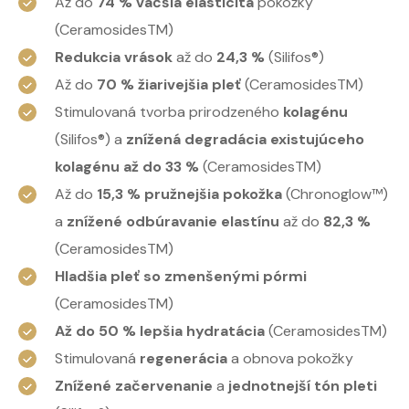
Až do
74 % väčšia elasticita
pokožky
(CeramosidesTM)
Redukcia vrások
až do
24,3 %
(Silifos®)
Až do
70 % žiarivejšia pleť
(CeramosidesTM)
Stimulovaná tvorba prirodzeného
kolagénu
(Silifos®) a
znížená degradácia existujúceho
kolagénu až do 33 %
(CeramosidesTM)
Až do
15,3 % pružnejšia pokožka
(Chronoglow™)
a
znížené odbúravanie elastínu
až do
82,3 %
(CeramosidesTM)
Hladšia pleť so zmenšenými pórmi
(CeramosidesTM)
Až do 50 % lepšia hydratácia
(CeramosidesTM)
Stimulovaná
regenerácia
a obnova pokožky
Znížené začervenanie
a
jednotnejší tón pleti