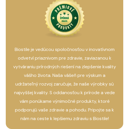
Biostile je vedúcou spoločnosťou v inovatívnom
✔️ Až do
74 % väčšia elasticita
pokožky
odvetví priaznivom pre zdravie, zaviazanou k
(CeramosidesTM)
vytváraniu prírodných riešení na zlepšenie kvality
vášho života. Naša vášeň pre výskum a
✔️
Redukcia vrások
až do
24,3 %
(Siliphos®)
udržateľný rozvoj zaručuje, že naše výrobky sú
✔️ Stimulovaná tvorba prirodzeného
kolagénu
najvyššej kvality. S oddanosťou k prírode a vede
(Siliphos®)
vám ponúkame výnimočné produkty, ktoré
podporujú vaše zdravie a pohodu. Pripojte sa k
✔️ Až do
33% zvýšená aktivita látok proti
nám na ceste k lepšiemu zdraviu s Biostile!
starnutiu
(TIMP-1), ktoré spomaľujú rozklad
kolagénu a iných štruktúrnych proteínov v pokožke