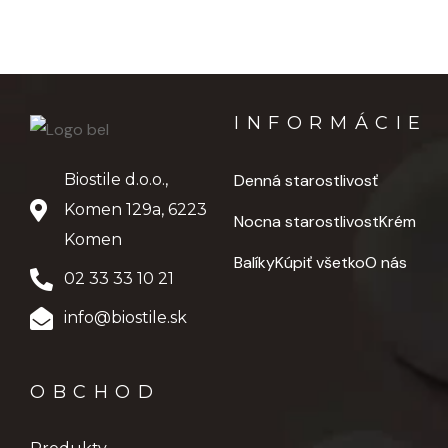
(CeramosidesTM)
✔️ Až do 50 %
lepšia hydratácia
– pre napnutejší
vzhľad pokožky (CeramosidesTM)
INFORMÁCIE
Biostile d.o.o.,
Denná starostlivosť
Komen 129a, 6223
Nocna starostlivost
Krém
Komen
Balíky
Kúpiť všetko
O nás
02 33 33 10 21
info@biostile.sk
OBCHOD