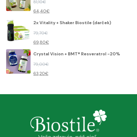
81,10
€
64,40
€
2x Vitality + Shaker Biostile (darček)
79,70
€
69,80
€
Crystal Vision + BMT® Resveratrol -20%
79,00
€
63,20
€